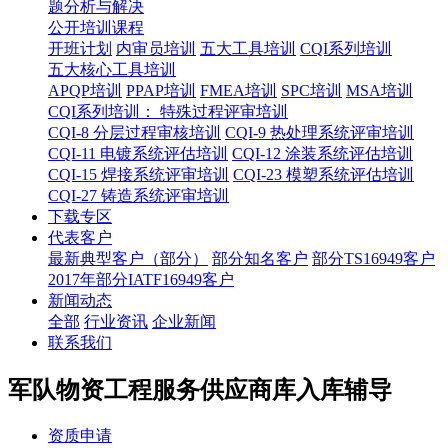
题分析与解决
公开培训课程
开班计划
内审员培训
五大工具培训
CQI系列培训
五大核心工具培训
APQP培训
PPAP培训
FMEA培训
SPC培训
MSA培训
CQI系列培训： 特殊过程评审培训
CQI-8 分层过程审核培训
CQI-9 热处理系统评审培训
CQI-11 电镀系统评估培训
CQI-12 涂装系统评估培训
CQI-15 焊接系统评审培训
CQI-23 模塑系统评估培训
CQI-27 铸造系统评审培训
下载专区
代表客户
最新典型客户（部分）
部分知名客户
部分TS16949客户
2017年部分IATF16949客户
新闻动态
全部
行业资讯
企业新闻
联系我们
军队物资工程服务供应商库入库辅导
资质申请