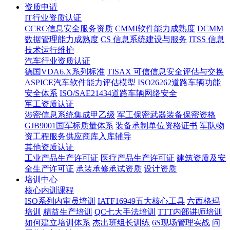
资质申请
IT行业资质认证
CCRC信息安全服务资质
CMMI软件能力成熟度
DCMM
数据管理能力成熟度
CS 信息系统建设与服务
ITSS 信息
技术运行维护
汽车行业资质认证
德国VDA6.X系列标准
TISAX 可信信息安全评估与交换
ASPICE汽车软件能力评估模型
ISO26262道路车辆功能
安全体系
ISO/SAE21434道路车辆网络安全
军工资质认证
涉密信息系统集成甲乙级
军工保密武器装备保密资格
GJB9001国军标质量体系
装备承制单位资格证书
军队物
资工程服务供应商库入库辅导
其他资质认证
工业产品生产许可证
医疗产品生产许可证
建筑资质及安
全生产许可证
承装承修承试资质
设计资质
培训中心
核心内训课程
ISO系列内审员培训
IATF16949五大核心工具
六西格玛
培训
精益生产培训
QC七大手法培训
TTT内部讲师培训
如何建立培训体系
杰出班组长训练
6S现场管理实战
问