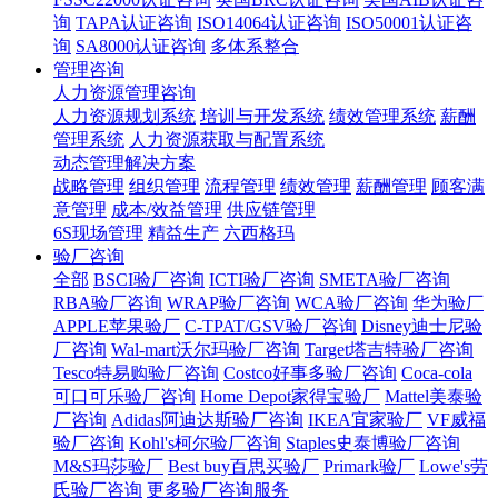
询
TAPA认证咨询
ISO14064认证咨询
ISO50001认证咨
询
SA8000认证咨询
多体系整合
管理咨询
人力资源管理咨询
人力资源规划系统
培训与开发系统
绩效管理系统
薪酬
管理系统
人力资源获取与配置系统
动态管理解决方案
战略管理
组织管理
流程管理
绩效管理
薪酬管理
顾客满
意管理
成本/效益管理
供应链管理
6S现场管理
精益生产
六西格玛
验厂咨询
全部
BSCI验厂咨询
ICTI验厂咨询
SMETA验厂咨询
RBA验厂咨询
WRAP验厂咨询
WCA验厂咨询
华为验厂
APPLE苹果验厂
C-TPAT/GSV验厂咨询
Disney迪士尼验
厂咨询
Wal-mart沃尔玛验厂咨询
Target塔吉特验厂咨询
Tesco特易购验厂咨询
Costco好事多验厂咨询
Coca-cola
可口可乐验厂咨询
Home Depot家得宝验厂
Mattel美泰验
厂咨询
Adidas阿迪达斯验厂咨询
IKEA宜家验厂
VF威福
验厂咨询
Kohl's柯尔验厂咨询
Staples史泰博验厂咨询
M&S玛莎验厂
Best buy百思买验厂
Primark验厂
Lowe's劳
氏验厂咨询
更多验厂咨询服务