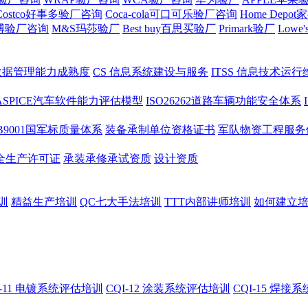
Costco好事多验厂咨询
Coca-cola可口可乐验厂咨询
Home Depo
史泰博验厂咨询
M&S玛莎验厂
Best buy百思买验厂
Primark验厂
Low
数据管理能力成熟度
CS 信息系统建设与服务
ITSS 信息技术运行
ASPICE汽车软件能力评估模型
ISO26262道路车辆功能安全体系
JB9001国军标质量体系
装备承制单位资格证书
军队物资工程服务
全生产许可证
承装承修承试资质
设计资质
训
精益生产培训
QC七大手法培训
TTT内部讲师培训
如何建立
I-11 电镀系统评估培训
CQI-12 涂装系统评估培训
CQI-15 焊接