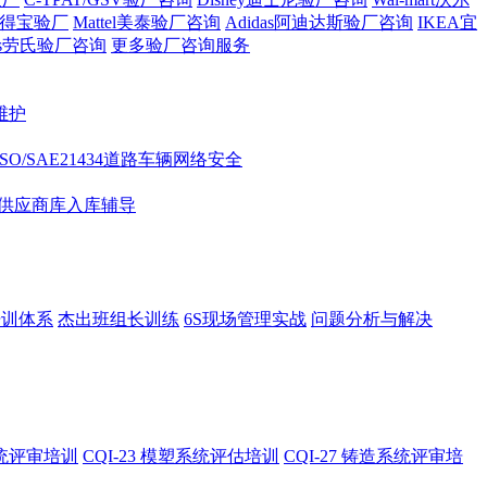
t家得宝验厂
Mattel美泰验厂咨询
Adidas阿迪达斯验厂咨询
IKEA宜
e's劳氏验厂咨询
更多验厂咨询服务
维护
ISO/SAE21434道路车辆网络安全
供应商库入库辅导
培训体系
杰出班组长训练
6S现场管理实战
问题分析与解决
系统评审培训
CQI-23 模塑系统评估培训
CQI-27 铸造系统评审培