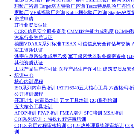
玛验厂咨询
Target塔吉特验厂咨询
Tesco特易购验厂咨询
家验厂
VF威福验厂咨询
Kohl's柯尔验厂咨询
Staples
资质申请
IT行业资质认证
CCRC信息安全服务资质
CMMI软件能力成熟度
DCMM
汽车行业资质认证
德国VDA6.X系列标准
TISAX 可信信息安全评估与交换
军工资质认证
涉密信息系统集成甲乙级
军工保密武器装备保密资格
G
其他资质认证
工业产品生产许可证
医疗产品生产许可证
建筑资质及安
培训中心
核心内训课程
ISO系列内审员培训
IATF16949五大核心工具
六西格玛培
公开培训课程
开班计划
内审员培训
五大工具培训
CQI系列培训
五大核心工具培训
APQP培训
PPAP培训
FMEA培训
SPC培训
MSA培训
CQI系列培训： 特殊过程评审培训
CQI-8 分层过程审核培训
CQI-9 热处理系统评审培训
CQ
训