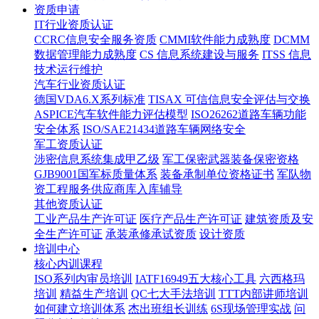
资质申请
IT行业资质认证
CCRC信息安全服务资质
CMMI软件能力成熟度
DCMM
数据管理能力成熟度
CS 信息系统建设与服务
ITSS 信息
技术运行维护
汽车行业资质认证
德国VDA6.X系列标准
TISAX 可信信息安全评估与交换
ASPICE汽车软件能力评估模型
ISO26262道路车辆功能
安全体系
ISO/SAE21434道路车辆网络安全
军工资质认证
涉密信息系统集成甲乙级
军工保密武器装备保密资格
GJB9001国军标质量体系
装备承制单位资格证书
军队物
资工程服务供应商库入库辅导
其他资质认证
工业产品生产许可证
医疗产品生产许可证
建筑资质及安
全生产许可证
承装承修承试资质
设计资质
培训中心
核心内训课程
ISO系列内审员培训
IATF16949五大核心工具
六西格玛
培训
精益生产培训
QC七大手法培训
TTT内部讲师培训
如何建立培训体系
杰出班组长训练
6S现场管理实战
问