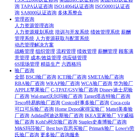
询
TAPA认证咨询
ISO14064认证咨询
ISO50001认证咨
询
SA8000认证咨询
多体系整合
管理咨询
人力资源管理咨询
人力资源规划系统
培训与开发系统
绩效管理系统
薪酬
管理系统
人力资源获取与配置系统
动态管理解决方案
战略管理
组织管理
流程管理
绩效管理
薪酬管理
顾客满
意管理
成本/效益管理
供应链管理
6S现场管理
精益生产
六西格玛
验厂咨询
全部
BSCI验厂咨询
ICTI验厂咨询
SMETA验厂咨询
RBA验厂咨询
WRAP验厂咨询
WCA验厂咨询
华为验厂
APPLE苹果验厂
C-TPAT/GSV验厂咨询
Disney迪士尼验
厂咨询
Wal-mart沃尔玛验厂咨询
Target塔吉特验厂咨询
Tesco特易购验厂咨询
Costco好事多验厂咨询
Coca-cola
可口可乐验厂咨询
Home Depot家得宝验厂
Mattel美泰验
厂咨询
Adidas阿迪达斯验厂咨询
IKEA宜家验厂
VF威福
验厂咨询
Kohl's柯尔验厂咨询
Staples史泰博验厂咨询
M&S玛莎验厂
Best buy百思买验厂
Primark验厂
Lowe's劳
氏验厂咨询
更多验厂咨询服务