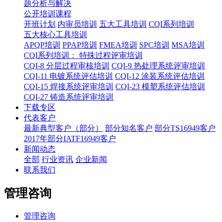
题分析与解决
公开培训课程
开班计划
内审员培训
五大工具培训
CQI系列培训
五大核心工具培训
APQP培训
PPAP培训
FMEA培训
SPC培训
MSA培训
CQI系列培训： 特殊过程评审培训
CQI-8 分层过程审核培训
CQI-9 热处理系统评审培训
CQI-11 电镀系统评估培训
CQI-12 涂装系统评估培训
CQI-15 焊接系统评审培训
CQI-23 模塑系统评估培训
CQI-27 铸造系统评审培训
下载专区
代表客户
最新典型客户（部分）
部分知名客户
部分TS16949客户
2017年部分IATF16949客户
新闻动态
全部
行业资讯
企业新闻
联系我们
管理咨询
管理咨询