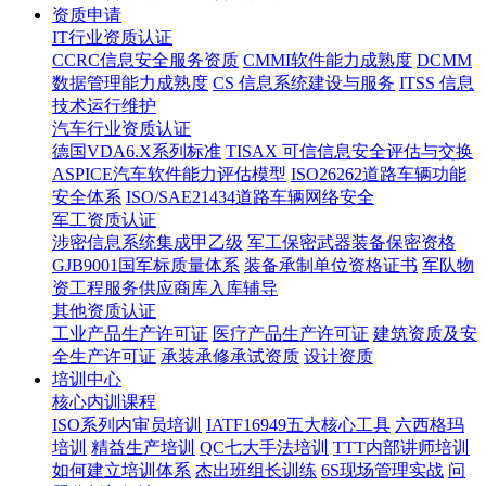
资质申请
IT行业资质认证
CCRC信息安全服务资质
CMMI软件能力成熟度
DCMM
数据管理能力成熟度
CS 信息系统建设与服务
ITSS 信息
技术运行维护
汽车行业资质认证
德国VDA6.X系列标准
TISAX 可信信息安全评估与交换
ASPICE汽车软件能力评估模型
ISO26262道路车辆功能
安全体系
ISO/SAE21434道路车辆网络安全
军工资质认证
涉密信息系统集成甲乙级
军工保密武器装备保密资格
GJB9001国军标质量体系
装备承制单位资格证书
军队物
资工程服务供应商库入库辅导
其他资质认证
工业产品生产许可证
医疗产品生产许可证
建筑资质及安
全生产许可证
承装承修承试资质
设计资质
培训中心
核心内训课程
ISO系列内审员培训
IATF16949五大核心工具
六西格玛
培训
精益生产培训
QC七大手法培训
TTT内部讲师培训
如何建立培训体系
杰出班组长训练
6S现场管理实战
问