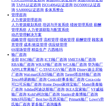
询
TAPA认证咨询
ISO14064认证咨询
ISO50001认证咨
询
SA8000认证咨询
多体系整合
管理咨询
人力资源管理咨询
人力资源规划系统
培训与开发系统
绩效管理系统
薪酬
管理系统
人力资源获取与配置系统
动态管理解决方案
战略管理
组织管理
流程管理
绩效管理
薪酬管理
顾客满
意管理
成本/效益管理
供应链管理
6S现场管理
精益生产
六西格玛
验厂咨询
全部
BSCI验厂咨询
ICTI验厂咨询
SMETA验厂咨询
RBA验厂咨询
WRAP验厂咨询
WCA验厂咨询
华为验厂
APPLE苹果验厂
C-TPAT/GSV验厂咨询
Disney迪士尼验
厂咨询
Wal-mart沃尔玛验厂咨询
Target塔吉特验厂咨询
Tesco特易购验厂咨询
Costco好事多验厂咨询
Coca-cola
可口可乐验厂咨询
Home Depot家得宝验厂
Mattel美泰验
厂咨询
Adidas阿迪达斯验厂咨询
IKEA宜家验厂
VF威福
验厂咨询
Kohl's柯尔验厂咨询
Staples史泰博验厂咨询
M&S玛莎验厂
Best buy百思买验厂
Primark验厂
Lowe's劳
氏验厂咨询
更多验厂咨询服务