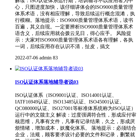
解读：ISO认证体系运行期，培训辅导不以应用者为中
心，只图进度加快，该仔细讲体会的ISO9000质量管理
体系术语，没有相应理解，导致后续运行概念混淆，执
行模糊。落地提示：ISO9000质量管理体系术语，读书
百遍，其义自现。一定要辨析ISO9000质量管理体系术
语含义，后续应用就会拨云见日，得心应手。 风险提
示：大家对ISO9000质量管理体系术语各有理解，各执
一词，后续应用存在认识不清，扯皮，搞文
2022-07-06
admin
83
ISO认证体系落地辅导者说03
ISO认证体系（ISO9001认证、ISO14001认证、
IATF16949认证、ISO13485认证、ISO45001认证、
QC080000认证、ISO27001等标准体系统称为ISO认证）
运行中的文牍主义 解读：过度强调符合性，形成应付审
核思维，凡事有文件，凡事有记录结果，久之，形成厌
烦情绪，增加成本，妖魔化体系。 落地提示：必须结合
企业，法规，顾客要求设计必要的文件和记录，删繁就