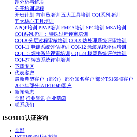
题分析与解决
公开培训课程
开班计划
内审员培训
五大工具培训
CQI系列培训
五大核心工具培训
APQP培训
PPAP培训
FMEA培训
SPC培训
MSA培训
CQI系列培训： 特殊过程评审培训
CQI-8 分层过程审核培训
CQI-9 热处理系统评审培训
CQI-11 电镀系统评估培训
CQI-12 涂装系统评估培训
CQI-15 焊接系统评审培训
CQI-23 模塑系统评估培训
CQI-27 铸造系统评审培训
下载专区
代表客户
最新典型客户（部分）
部分知名客户
部分TS16949客户
2017年部分IATF16949客户
新闻动态
全部
行业资讯
企业新闻
联系我们
ISO9001认证咨询
全部
IATF16949认证咨询