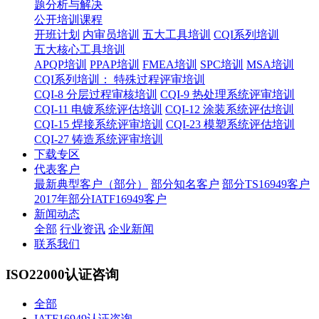
题分析与解决
公开培训课程
开班计划
内审员培训
五大工具培训
CQI系列培训
五大核心工具培训
APQP培训
PPAP培训
FMEA培训
SPC培训
MSA培训
CQI系列培训： 特殊过程评审培训
CQI-8 分层过程审核培训
CQI-9 热处理系统评审培训
CQI-11 电镀系统评估培训
CQI-12 涂装系统评估培训
CQI-15 焊接系统评审培训
CQI-23 模塑系统评估培训
CQI-27 铸造系统评审培训
下载专区
代表客户
最新典型客户（部分）
部分知名客户
部分TS16949客户
2017年部分IATF16949客户
新闻动态
全部
行业资讯
企业新闻
联系我们
ISO22000认证咨询
全部
IATF16949认证咨询