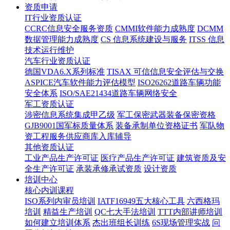
资质申请
IT行业资质认证
CCRC信息安全服务资质
CMMI软件能力成熟度
DCMM
数据管理能力成熟度
CS 信息系统建设与服务
ITSS 信息
技术运行维护
汽车行业资质认证
德国VDA6.X系列标准
TISAX 可信信息安全评估与交换
ASPICE汽车软件能力评估模型
ISO26262道路车辆功能
安全体系
ISO/SAE21434道路车辆网络安全
军工资质认证
涉密信息系统集成甲乙级
军工保密武器装备保密资格
GJB9001国军标质量体系
装备承制单位资格证书
军队物
资工程服务供应商库入库辅导
其他资质认证
工业产品生产许可证
医疗产品生产许可证
建筑资质及安
全生产许可证
承装承修承试资质
设计资质
培训中心
核心内训课程
ISO系列内审员培训
IATF16949五大核心工具
六西格玛
培训
精益生产培训
QC七大手法培训
TTT内部讲师培训
如何建立培训体系
杰出班组长训练
6S现场管理实战
问