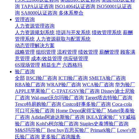
询
TAPA认证咨询
ISO14064认证咨询
ISO50001认证咨
询
SA8000认证咨询
多体系整合
管理咨询
人力资源管理咨询
人力资源规划系统
培训与开发系统
绩效管理系统
薪酬
管理系统
人力资源获取与配置系统
动态管理解决方案
战略管理
组织管理
流程管理
绩效管理
薪酬管理
顾客满
意管理
成本/效益管理
供应链管理
6S现场管理
精益生产
六西格玛
验厂咨询
全部
BSCI验厂咨询
ICTI验厂咨询
SMETA验厂咨询
RBA验厂咨询
WRAP验厂咨询
WCA验厂咨询
华为验厂
APPLE苹果验厂
C-TPAT/GSV验厂咨询
Disney迪士尼验
厂咨询
Wal-mart沃尔玛验厂咨询
Target塔吉特验厂咨询
Tesco特易购验厂咨询
Costco好事多验厂咨询
Coca-cola
可口可乐验厂咨询
Home Depot家得宝验厂
Mattel美泰验
厂咨询
Adidas阿迪达斯验厂咨询
IKEA宜家验厂
VF威福
验厂咨询
Kohl's柯尔验厂咨询
Staples史泰博验厂咨询
M&S玛莎验厂
Best buy百思买验厂
Primark验厂
Lowe's劳
氏验厂咨询
更多验厂咨询服务