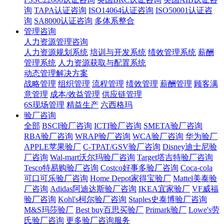
询
TAPA认证咨询
ISO14064认证咨询
ISO50001认证咨
询
SA8000认证咨询
多体系整合
管理咨询
人力资源管理咨询
人力资源规划系统
培训与开发系统
绩效管理系统
薪酬
管理系统
人力资源获取与配置系统
动态管理解决方案
战略管理
组织管理
流程管理
绩效管理
薪酬管理
顾客满
意管理
成本/效益管理
供应链管理
6S现场管理
精益生产
六西格玛
验厂咨询
全部
BSCI验厂咨询
ICTI验厂咨询
SMETA验厂咨询
RBA验厂咨询
WRAP验厂咨询
WCA验厂咨询
华为验厂
APPLE苹果验厂
C-TPAT/GSV验厂咨询
Disney迪士尼验
厂咨询
Wal-mart沃尔玛验厂咨询
Target塔吉特验厂咨询
Tesco特易购验厂咨询
Costco好事多验厂咨询
Coca-cola
可口可乐验厂咨询
Home Depot家得宝验厂
Mattel美泰验
厂咨询
Adidas阿迪达斯验厂咨询
IKEA宜家验厂
VF威福
验厂咨询
Kohl's柯尔验厂咨询
Staples史泰博验厂咨询
M&S玛莎验厂
Best buy百思买验厂
Primark验厂
Lowe's劳
氏验厂咨询
更多验厂咨询服务