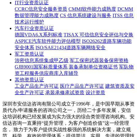
IT行业资质认证
CCRC信息安全服务资质
CMMI软件能力成熟度
DCMM
数据管理能力成熟度
CS 信息系统建设与服务
ITSS 信息
技术运行维护
汽车行业资质认证
德国VDA6.X系列标准
TISAX 可信信息安全评估与交换
ASPICE汽车软件能力评估模型
ISO26262道路车辆功能
安全体系
ISO/SAE21434道路车辆网络安全
军工资质认证
涉密信息系统集成甲乙级
军工保密武器装备保密资格
GJB9001国军标质量体系
装备承制单位资格证书
军队物
资工程服务供应商库入库辅导
其他资质认证
工业产品生产许可证
医疗产品生产许可证
建筑资质及安
全生产许可证
承装承修承试资质
设计资质
深圳市安信达咨询有限公司成立于1996年，是中国早期从事资
质代办/申请服务的咨询公司之一，历经二十多年发展，安信
达培训机构已经发展成为实力强大的综合类管理咨询机构。安
信达咨询一直秉持“提升管理，为客户创造价值”这一经营理
念， 致力于为客户提供实战性极强的系统解决方案，建立规
范、科学、有效的管理体系；提供简洁、实用、先进的管理技