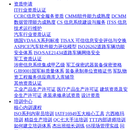
资质申请
IT行业资质认证
CCRC信息安全服务资质
CMMI软件能力成熟度
DCMM
数据管理能力成熟度
CS 信息系统建设与服务
ITSS 信息
技术运行维护
汽车行业资质认证
德国VDA6.X系列标准
TISAX 可信信息安全评估与交换
ASPICE汽车软件能力评估模型
ISO26262道路车辆功能
安全体系
ISO/SAE21434道路车辆网络安全
军工资质认证
涉密信息系统集成甲乙级
军工保密武器装备保密资格
GJB9001国军标质量体系
装备承制单位资格证书
军队物
资工程服务供应商库入库辅导
其他资质认证
工业产品生产许可证
医疗产品生产许可证
建筑资质及安
全生产许可证
承装承修承试资质
设计资质
培训中心
核心内训课程
ISO系列内审员培训
IATF16949五大核心工具
六西格玛
培训
精益生产培训
QC七大手法培训
TTT内部讲师培训
如何建立培训体系
杰出班组长训练
6S现场管理实战
问