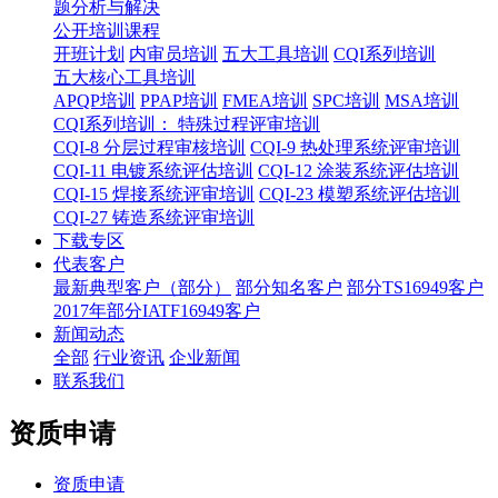
题分析与解决
公开培训课程
开班计划
内审员培训
五大工具培训
CQI系列培训
五大核心工具培训
APQP培训
PPAP培训
FMEA培训
SPC培训
MSA培训
CQI系列培训： 特殊过程评审培训
CQI-8 分层过程审核培训
CQI-9 热处理系统评审培训
CQI-11 电镀系统评估培训
CQI-12 涂装系统评估培训
CQI-15 焊接系统评审培训
CQI-23 模塑系统评估培训
CQI-27 铸造系统评审培训
下载专区
代表客户
最新典型客户（部分）
部分知名客户
部分TS16949客户
2017年部分IATF16949客户
新闻动态
全部
行业资讯
企业新闻
联系我们
资质申请
资质申请