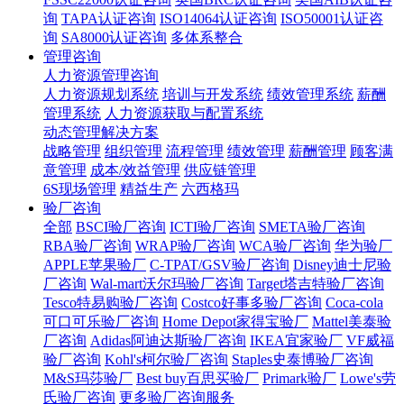
询
TAPA认证咨询
ISO14064认证咨询
ISO50001认证咨
询
SA8000认证咨询
多体系整合
管理咨询
人力资源管理咨询
人力资源规划系统
培训与开发系统
绩效管理系统
薪酬
管理系统
人力资源获取与配置系统
动态管理解决方案
战略管理
组织管理
流程管理
绩效管理
薪酬管理
顾客满
意管理
成本/效益管理
供应链管理
6S现场管理
精益生产
六西格玛
验厂咨询
全部
BSCI验厂咨询
ICTI验厂咨询
SMETA验厂咨询
RBA验厂咨询
WRAP验厂咨询
WCA验厂咨询
华为验厂
APPLE苹果验厂
C-TPAT/GSV验厂咨询
Disney迪士尼验
厂咨询
Wal-mart沃尔玛验厂咨询
Target塔吉特验厂咨询
Tesco特易购验厂咨询
Costco好事多验厂咨询
Coca-cola
可口可乐验厂咨询
Home Depot家得宝验厂
Mattel美泰验
厂咨询
Adidas阿迪达斯验厂咨询
IKEA宜家验厂
VF威福
验厂咨询
Kohl's柯尔验厂咨询
Staples史泰博验厂咨询
M&S玛莎验厂
Best buy百思买验厂
Primark验厂
Lowe's劳
氏验厂咨询
更多验厂咨询服务