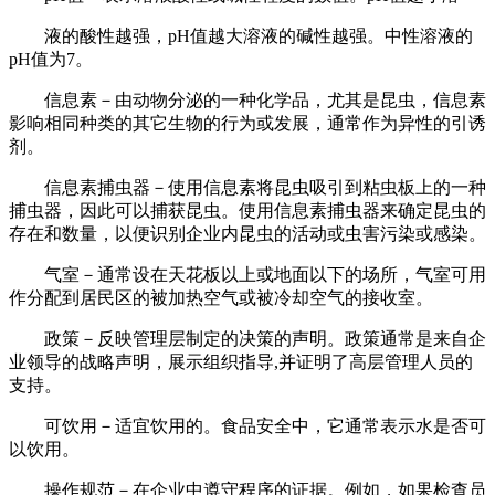
液的酸性越强，pH值越大溶液的碱性越强。中性溶液的
pH值为7。
信息素－由动物分泌的一种化学品，尤其是昆虫，信息素
影响相同种类的其它生物的行为或发展，通常作为异性的引诱
剂。
信息素捕虫器－使用信息素将昆虫吸引到粘虫板上的一种
捕虫器，因此可以捕获昆虫。使用信息素捕虫器来确定昆虫的
存在和数量，以便识别企业内昆虫的活动或虫害污染或感染。
气室－通常设在天花板以上或地面以下的场所，气室可用
作分配到居民区的被加热空气或被冷却空气的接收室。
政策－反映管理层制定的决策的声明。政策通常是来自企
业领导的战略声明，展示组织指导,并证明了高层管理人员的
支持。
可饮用－适宜饮用的。食品安全中，它通常表示水是否可
以饮用。
操作规范－在企业中遵守程序的证据。例如，如果检查员