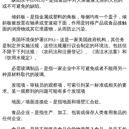
缺陷水平(DALs)－是指食品中对人体健康无害的天然的
或不可避免的缺陷。
倾斜板－是指金属或塑料的角板，每侧均有一个盖子，倾
斜板被放置在轴承或变速箱下面，作用是转移产品或食品接触
面的润滑物或其它泄露物，从而防止污染。
美国环境保护署(EPA)－这是一家美国政府机构，其任务
是制定并实施法规，这些法规履行议会制定的环境法。包括但
不限于下列法规：《农药法和注册登记》、《清洁水法案》和
《饮用水规定》。
必需玻璃制品－是指一家企业中不可避免或者不能用另一
种原材料取代的玻璃。
发现项－审核员的观察项，可索引到某一标准或相关的要
求。某一观察到的问题可能有多个发现项
地面／墙面连接处－是指地面和墙壁汇合处。
食品企业－是指生产、加工、包装或保存人类食用食品的
任何企业。