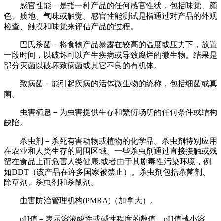
感官性能－是指一种产品的任何感官性状，包括味觉、颜
色、质地、气味或触觉。感官性能测试是指通过对产品的外观
检查、触摸和味觉来评估产品的过程。
巴氏杀菌－将食物产品暴露在较高的温度或压力下，放置
一段时间，以破坏可以产生疾病或导致腐烂的微生物。结果是
部分灭菌以破坏致病菌或其它不良的有机体。
致病菌－能引起疾病的活体微生物的统称，包括细菌或真
菌。
虫害栖息－为虫害提供生存和繁衍场所的任何条件或结构
缺陷。
杀虫剂－杀死有害动物或植物的化学品。杀虫剂特别应用
在农业和人类生存的周围区域。一些杀虫剂通过直接接触或残
留在食品上而危害人类健康,或者由于其剧毒性污染环境，例
如DDT（该产品在许多国家被禁止）。杀虫剂包括杀菌剂、
除草剂、杀虫剂和杀鼠剂。
虫害防治管理机构(PMRA)（加拿大）。
pH值－表示溶液酸性或碱性程度的数值。pH值越小溶