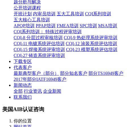
题分析与解决
公开培训课程
开班计划
内审员培训
五大工具培训
CQI系列培训
五大核心工具培训
APQP培训
PPAP培训
FMEA培训
SPC培训
MSA培训
CQI系列培训： 特殊过程评审培训
CQI-8 分层过程审核培训
CQI-9 热处理系统评审培训
CQI-11 电镀系统评估培训
CQI-12 涂装系统评估培训
CQI-15 焊接系统评审培训
CQI-23 模塑系统评估培训
CQI-27 铸造系统评审培训
下载专区
代表客户
最新典型客户（部分）
部分知名客户
部分TS16949客户
2017年部分IATF16949客户
新闻动态
全部
行业资讯
企业新闻
联系我们
美国AIB认证咨询
你的位置
网站首页