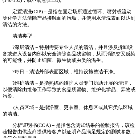
(140-155)，或不满意(≤135)。
定置清洗(CIP)－是指在固定场所通过循环、喷射或流动
等化学方法清除产品接触面的污垢，并使用水清洗表面以达到
清洁的方法。
清洁类型－
?深层清洁－特别需要专业人员的清洁，并且涉及拆卸设
备或进入设备内部以安全清除食品残留物，从而消除交叉感染
的可能性，并防止细菌、微生物或虫类的滋生。
?每日－清洁外部表面区域，维持设施整洁干净。
?维护清洁－是指熟练的维护人员专门协助开展的清洁，
以便清除由维修工作导致的食品残留物、维护化学品、异物或
污染。
?人员区域－是指浴室、更衣室、休息区或其它类似区域
的清洁。
分析证明书(COA)－是指包含测试结果的检验报告，该检
验报告由供应商提供给客户以证明产品满足规定的测试参数，