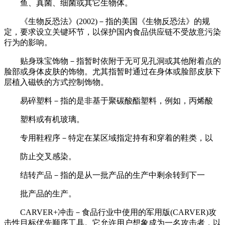
鱼、真菌、细菌或其它生物体。
《生物反恐法》(2002)－指的美国《生物反恐法》的规
定，要求设立关键环节，以保护国内食品供应链不受故意污染
行为的影响。
贴身珠宝饰物－指暂时依附于无可见孔洞或其他附着点的
脸部或身体皮肤的饰物。尤其指暂时通过在身体或脸部皮肤下
层植入磁铁的方式控制饰物。
易碎塑料－指的是非基于聚碳酸酯塑料，例如，丙烯酸
塑料或有机玻璃。
专用鞋程序－特定在某区域指定持有和穿着的鞋类，以
防止交叉感染。
结转产品－指的是从一批产品的生产中剩余转到下一
批产品的生产。
CARVER+冲击－食品行业中使用的军用版(CARVER)攻
击性目标优先顺序工具。它允许用户想象成为一名攻击者，以