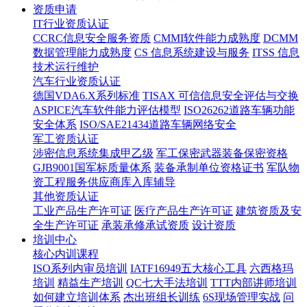
资质申请
IT行业资质认证
CCRC信息安全服务资质
CMMI软件能力成熟度
DCMM
数据管理能力成熟度
CS 信息系统建设与服务
ITSS 信息
技术运行维护
汽车行业资质认证
德国VDA6.X系列标准
TISAX 可信信息安全评估与交换
ASPICE汽车软件能力评估模型
ISO26262道路车辆功能
安全体系
ISO/SAE21434道路车辆网络安全
军工资质认证
涉密信息系统集成甲乙级
军工保密武器装备保密资格
GJB9001国军标质量体系
装备承制单位资格证书
军队物
资工程服务供应商库入库辅导
其他资质认证
工业产品生产许可证
医疗产品生产许可证
建筑资质及安
全生产许可证
承装承修承试资质
设计资质
培训中心
核心内训课程
ISO系列内审员培训
IATF16949五大核心工具
六西格玛
培训
精益生产培训
QC七大手法培训
TTT内部讲师培训
如何建立培训体系
杰出班组长训练
6S现场管理实战
问