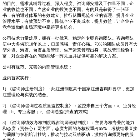
的目的、需求其辅导过程、深入程度、咨询师安排及工作量不同，企
业的收益也不同，当然企业的投资也不同。有的只是获得了一张证
书，有的通过体系的有效建立、推行从而规范企业的管理、提升企业
管理水平，有效预防不良，降低企业不良成本，提升效益，让企业在
竞争激励的市场环境中赢得更多机会。
公司技术力量雄厚，拥有一批优秀、稳定的专职咨询团队。咨询师队
伍中大多供职10年以上，归属感强、责任心强。70%的团队成员具有大
型外资、港资、台资品质管理、生产运营管理出身，实战管理经验丰
富，对企业存在的问题能够一阵见血并提供可靠的解决方案。
公司有规范、完善的内部管理系统：
业内首家实行：
1) 《咨询师注册制度》：此注册制度高于国家注册咨询师要求，更加
注重理论与实战的结合。
2) 《咨询师咨询过程质量监控制度》：监控来自三个方面：a、业务经
理；b、专业客服；c、咨询总监(抽查的方式)
3) 《咨询师绩效考核制度既咨询师激励制度》：主要考核专业的能力
和态度（责任心）两方面，态度方面的考核权重占65%，考核结果直接
与薪酬与在职培训挂钩，推动与拉动双核驱动，激励咨询师更好的服