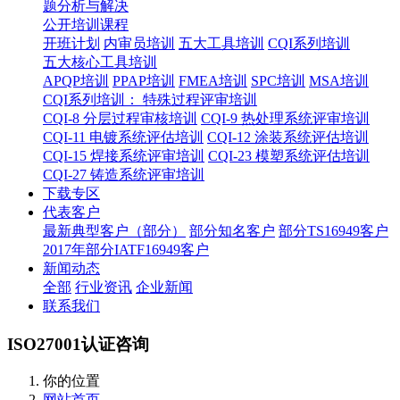
题分析与解决
公开培训课程
开班计划
内审员培训
五大工具培训
CQI系列培训
五大核心工具培训
APQP培训
PPAP培训
FMEA培训
SPC培训
MSA培训
CQI系列培训： 特殊过程评审培训
CQI-8 分层过程审核培训
CQI-9 热处理系统评审培训
CQI-11 电镀系统评估培训
CQI-12 涂装系统评估培训
CQI-15 焊接系统评审培训
CQI-23 模塑系统评估培训
CQI-27 铸造系统评审培训
下载专区
代表客户
最新典型客户（部分）
部分知名客户
部分TS16949客户
2017年部分IATF16949客户
新闻动态
全部
行业资讯
企业新闻
联系我们
ISO27001认证咨询
你的位置
网站首页