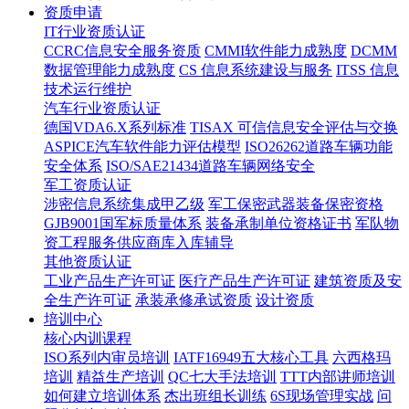
资质申请
IT行业资质认证
CCRC信息安全服务资质
CMMI软件能力成熟度
DCMM
数据管理能力成熟度
CS 信息系统建设与服务
ITSS 信息
技术运行维护
汽车行业资质认证
德国VDA6.X系列标准
TISAX 可信信息安全评估与交换
ASPICE汽车软件能力评估模型
ISO26262道路车辆功能
安全体系
ISO/SAE21434道路车辆网络安全
军工资质认证
涉密信息系统集成甲乙级
军工保密武器装备保密资格
GJB9001国军标质量体系
装备承制单位资格证书
军队物
资工程服务供应商库入库辅导
其他资质认证
工业产品生产许可证
医疗产品生产许可证
建筑资质及安
全生产许可证
承装承修承试资质
设计资质
培训中心
核心内训课程
ISO系列内审员培训
IATF16949五大核心工具
六西格玛
培训
精益生产培训
QC七大手法培训
TTT内部讲师培训
如何建立培训体系
杰出班组长训练
6S现场管理实战
问