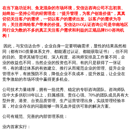
在当下急功近利、鱼龙混杂的市场环境，安信达咨询公司不忘初衷、
始终如一坚持公司的经营理念：“提升管理，为客户创造价值”，真真
切切关注客户的需求，一切以客户的需求出发、以客户的需求为导
向，关注咨询给客户带来的价值。安信达ISO认证咨询公司是华南地区
同行业为数的不多的真正关注客户需求和利益的正规品牌ISO咨询机
构！
因此，与安信达合作，企业自身一定要明确需求，显性的结果虽然相
同（都有ISO质量体系文件、都能通过认证、都能获取证书），但不同
的目的、需求其辅导过程、深入程度、咨询师安排及工作量不同，企
业的收益也不同，当然企业的投资也不同。有的只是获得了一张证
书，有的通过体系的有效建立、推行从而规范企业的管理、提升企业
管理水平，有效预防不良，降低企业不良成本，提升效益，让企业在
竞争激励的市场环境中赢得更多机会。
公司技术力量雄厚，拥有一批优秀、稳定的专职咨询团队。咨询师队
伍中大多供职10年以上，归属感强、责任心强。70%的团队成员具有大
型外资、港资、台资品质管理、生产运营管理出身，实战管理经验丰
富，对企业存在的问题能够一阵见血并提供可靠的解决方案。
公司有规范、完善的内部管理系统：
业内首家实行：