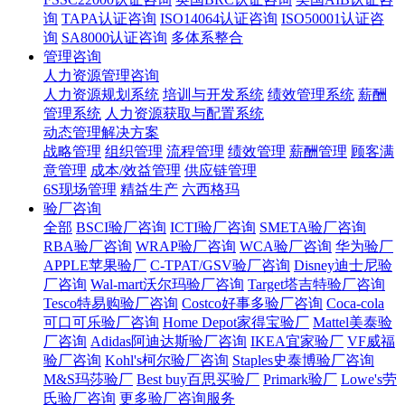
询
TAPA认证咨询
ISO14064认证咨询
ISO50001认证咨
询
SA8000认证咨询
多体系整合
管理咨询
人力资源管理咨询
人力资源规划系统
培训与开发系统
绩效管理系统
薪酬
管理系统
人力资源获取与配置系统
动态管理解决方案
战略管理
组织管理
流程管理
绩效管理
薪酬管理
顾客满
意管理
成本/效益管理
供应链管理
6S现场管理
精益生产
六西格玛
验厂咨询
全部
BSCI验厂咨询
ICTI验厂咨询
SMETA验厂咨询
RBA验厂咨询
WRAP验厂咨询
WCA验厂咨询
华为验厂
APPLE苹果验厂
C-TPAT/GSV验厂咨询
Disney迪士尼验
厂咨询
Wal-mart沃尔玛验厂咨询
Target塔吉特验厂咨询
Tesco特易购验厂咨询
Costco好事多验厂咨询
Coca-cola
可口可乐验厂咨询
Home Depot家得宝验厂
Mattel美泰验
厂咨询
Adidas阿迪达斯验厂咨询
IKEA宜家验厂
VF威福
验厂咨询
Kohl's柯尔验厂咨询
Staples史泰博验厂咨询
M&S玛莎验厂
Best buy百思买验厂
Primark验厂
Lowe's劳
氏验厂咨询
更多验厂咨询服务